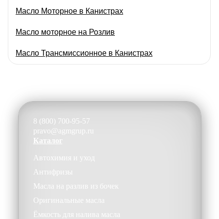
Масло Моторное в Канистрах
Масло моторное на Розлив
Масло Трансмиссионное в Канистрах
Масло Трансмиссионное на Розлив
Фильтра АКПП
Фильтры Воздушные
8 (800) 700-95-57
pravo@agmgrup.ru
Фильтры Масляные
Каталог
Автохимия и уход
Фильтры Салонные
Антифризы
Без категории
Масла на разлив из бочек
Оригинальные масла
Ёмкость для налива масла