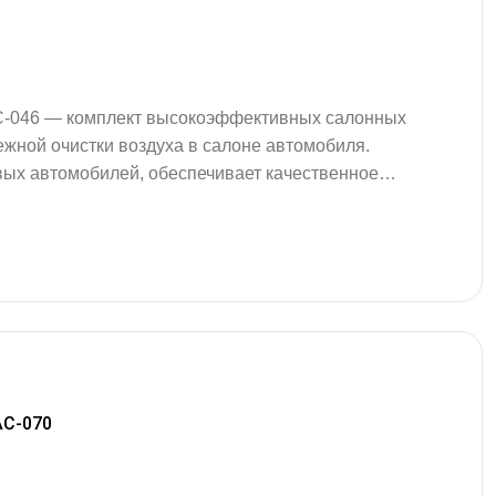
AC-046 — комплект высокоэффективных салонных
жной очистки воздуха в салоне автомобиля.
вых автомобилей, обеспечивает качественное
мелких частиц и других загрязнений,
му вентиляции и кондиционирования. Комплект
ентов, что гарантирует максимальное покрытие
…
AC-070