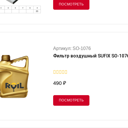
ПОСМОТРЕТЬ
Артикул: SO-1076
Фильтр воздушный SUFIX SO-107
0
490
₽
out
of
5
ПОСМОТРЕТЬ