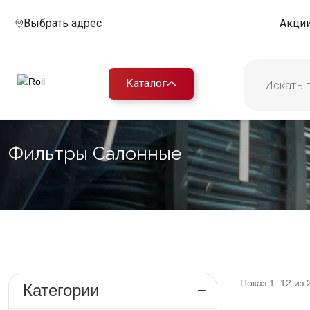
Выбрать адрес
Акци
Каталог
Фильтры Салонные
Показ 1–
12
из
Категории