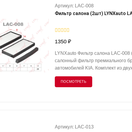
Артикул: LAC-008
Фильтр салона (2шт) LYNXauto L
0
1350
₽
out
of
5
LYNXauto Фильтр салона LAC-008 
салонный фильтр премиального бр
автомобилей KIA. Комплект из дв
надежную защиту салона вашего а
ПОСМОТРЕТЬ
загрязнений, поступающих через с
геометрией (длина 239 мм, ширина
Артикул: LAC-013