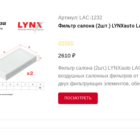
Артикул: LAC-1232
Фильтр салона (2шт.) LYNXauto 
0
2610
₽
out
of
5
Фильтр салона (2шт.) LYNXauto L
воздушных салонных фильтров от 
двух фильтрующих элементов, обе
поступающего в салон автомобиля
ПОСМОТРЕТЬ
аллергены, микроорганизмы и дру
комфортную и безопасную атмосф
(длина 254 мм, ширина 134 мм, в