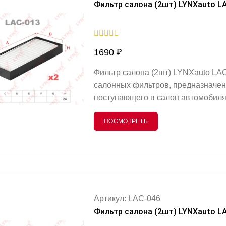
Фильтр салона (2шт) LYNXauto L
0
1690
₽
out
of
5
Фильтр салона (2шт) LYNXauto LA
салонных фильтров, предназначен
поступающего в салон автомобиля
мелких частиц, аллергенов и друг
ПОСМОТРЕТЬ
для комфортной и здоровой атмос
LYNXauto LAC-013 производятся и
надежное удержание загрязнений
Артикул: LAC-046
Фильтр салона (2шт) LYNXauto L