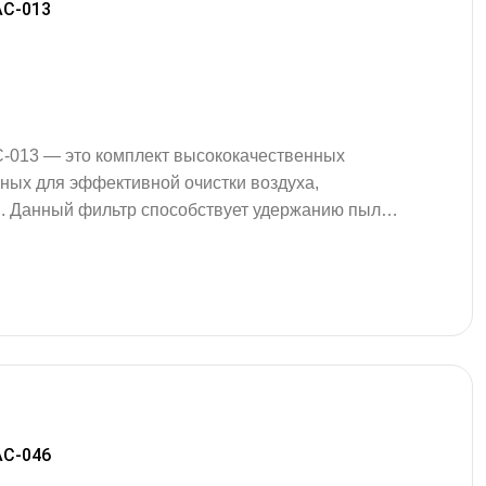
AC-013
C-013 — это комплект высококачественных
ных для эффективной очистки воздуха,
. Данный фильтр способствует удержанию пыли,
их загрязнений, создавая оптимальные условия
феры внутри вашего автомобиля. Фильтры
з современных материалов, обеспечивают
 и устойчивы…
AC-046