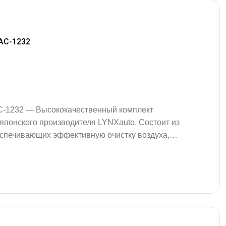
LAC-1232
AC-1232 — Высококачественный комплект
японского производителя LYNXauto. Состоит из
спечивающих эффективную очистку воздуха,
. Фильтры надежно задерживают пыль,
гие загрязняющие частицы, создавая
еру в салоне. Оптимальные габаритные размеры
ысота…