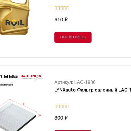
0
610
₽
out
of
5
ПОСМОТРЕТЬ
Артикул: LAC-1986
LYNXauto Фильтр салонный LAC-
0
800
₽
out
of
5