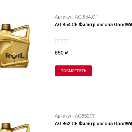
Артикул: AG,854,CF
AG 854 CF Фильтр салона GoodWil
0
650
₽
out
of
5
ПОСМОТРЕТЬ
Артикул: AG862CF
AG 862 CF Фильтр салона GoodWi