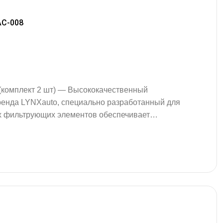
AC-008
(комплект 2 шт) — Высококачественный
енда LYNXauto, специально разработанный для
ух фильтрующих элементов обеспечивает
втомобиля от пыли, пыльцы и других
истему вентиляции. Фильтр отличается точной
 105 мм, высота 20 мм) и полностью…