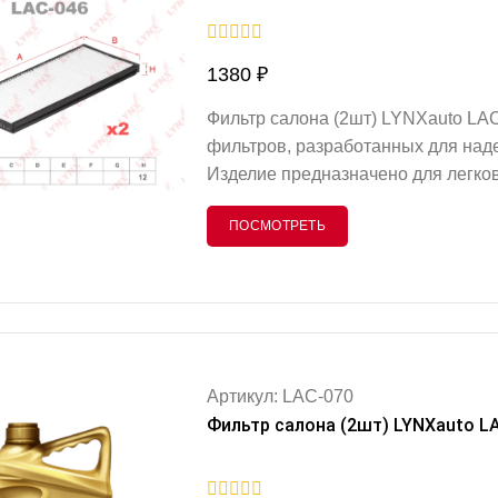
0
1380
₽
out
of
5
Фильтр салона (2шт) LYNXauto L
фильтров, разработанных для наде
Изделие предназначено для легко
удаление пыли, аллергенов, сажи, 
ПОСМОТРЕТЬ
поступающих снаружи через систе
состоит из двух фильтрующих элем
воздухопотока и продлевает срок
Артикул: LAC-070
Фильтр салона (2шт) LYNXauto L