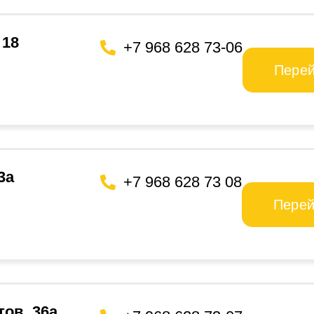
 18
+7 968 628 73-06
Пере
3а
+7 968 628 73 08
Перей
тов, 36а