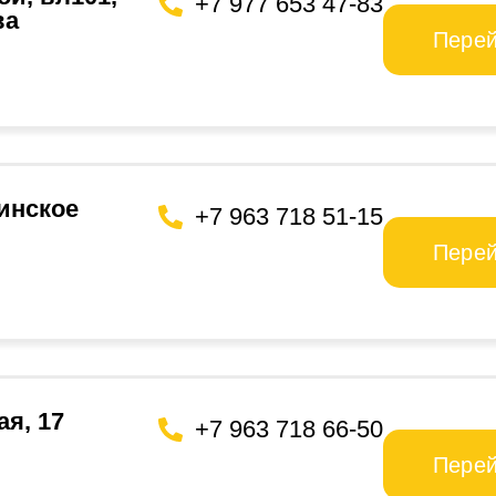
+7 977 653 47-83
ва
Пере
хинское
+7 963 718 51-15
Пере
ая, 17
+7 963 718 66-50
Пере