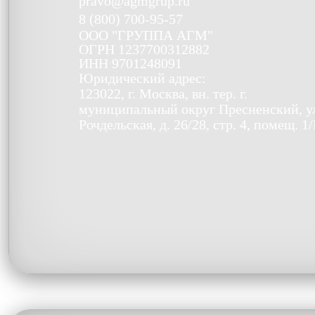
pravo@agmgrup.ru
8 (800) 700-95-57
ООО
"ГРУППА АГМ"
ОГРН
1237700312882
ИНН
9701248091
Юридический адрес:
123022, г. Москва, вн. тер. г.
муниципальный округ Пресненский, у
Рочдельская, д. 26/28, стр. 4, помещ. 1