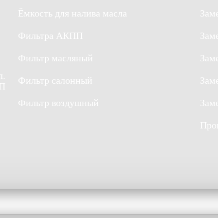
Ёмкость для налива масла
Зам
Фильтра АКПП
Зам
Фильтр масляный
Зам
л.
Фильтр салонный
Зам
/П
Фильтр воздушный
Зам
Про