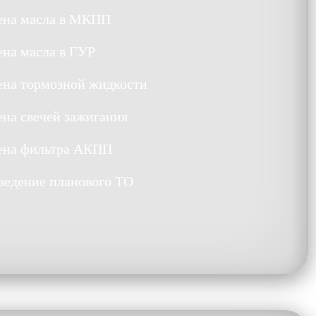
ена масла в МКПП
ена масла в ГУР
ена тормозной жидкости
ена свечей зажигания
ена фильтра АКПП
ведение планового ТО