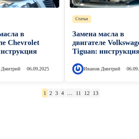
Статьи
масла в
Замена масла в
ле Chevrolet
двигателе Volkswag
инструкция
Tiguan: инструкци
 Дмитрий
06.09.2025
Иванов Дмитрий
06.09
1
2
3
4
…
11
12
13