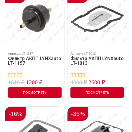
Артикул: LT-1157
Артикул: LT-1013
Фильтр АКПП LYNXauto
Фильтр АКПП LYNXauto
LT-1157
LT-1013
1610
₽
1200
₽
4000
₽
2600
₽
0
0
out
out
of
of
ПОСМОТРЕТЬ
ПОСМОТРЕТЬ
5
5
-16%
-36%