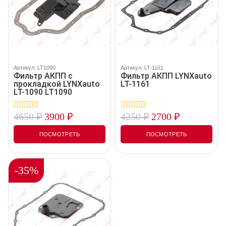
Артикул: LT1090
Артикул: LT-1161
Фильтр АКПП с
Фильтр АКПП LYNXauto
прокладкой LYNXauto
LT-1161
LT-1090 LT1090
4650
₽
3900
₽
4250
₽
2700
₽
0
0
out
out
of
of
ПОСМОТРЕТЬ
ПОСМОТРЕТЬ
5
5
-35%