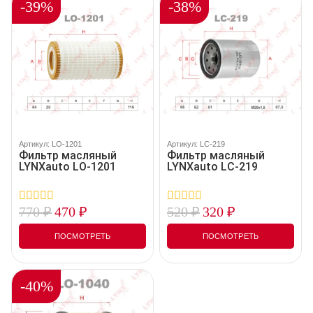
-39%
-38%
Артикул: LO-1201
Артикул: LC-219
Фильтр масляный
Фильтр масляный
LYNXauto LO-1201
LYNXauto LC-219
770
₽
470
₽
520
₽
320
₽
0
0
out
out
of
of
ПОСМОТРЕТЬ
ПОСМОТРЕТЬ
5
5
-40%