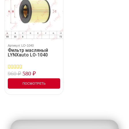
Артикул: LO-1040
Фильтр масляный
LYNXauto LO-1040
960
₽
580
₽
0
out
of
ПОСМОТРЕТЬ
5