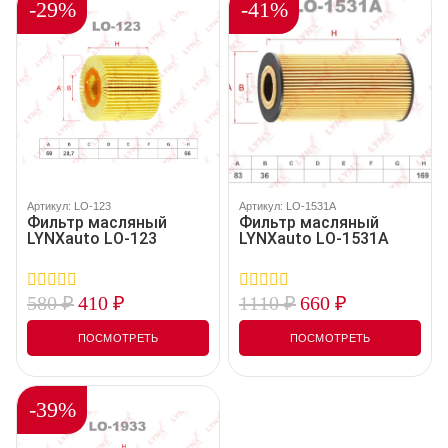
-29%
-41%
Артикул: LO-123
Артикул: LO-1531A
Фильтр масляный
Фильтр масляный
LYNXauto LO-123
LYNXauto LO-1531A
580
₽
410
₽
1110
₽
660
₽
0
0
out
out
of
of
ПОСМОТРЕТЬ
ПОСМОТРЕТЬ
5
5
-39%