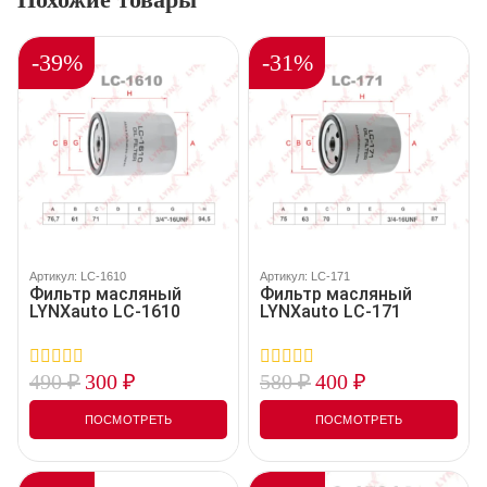
-39%
-31%
Артикул: LC-1610
Артикул: LC-171
Фильтр масляный
Фильтр масляный
LYNXauto LC-1610
LYNXauto LC-171
490
₽
300
₽
580
₽
400
₽
0
0
out
out
of
of
ПОСМОТРЕТЬ
ПОСМОТРЕТЬ
5
5