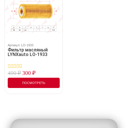
Артикул: LO-1933
Фильтр масляный
LYNXauto LO-1933
490
₽
300
₽
0
out
of
ПОСМОТРЕТЬ
5