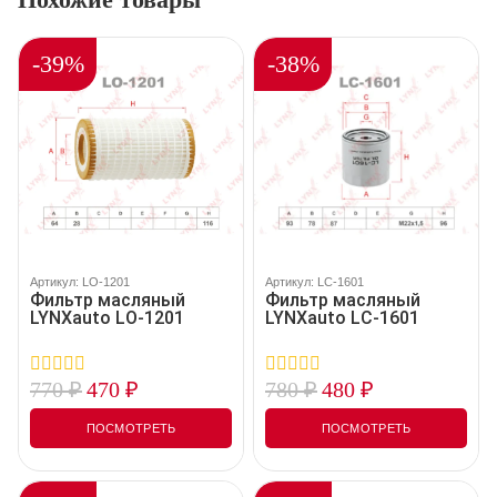
-39%
-38%
Артикул: LO-1201
Артикул: LC-1601
Фильтр масляный
Фильтр масляный
LYNXauto LO-1201
LYNXauto LC-1601
770
₽
470
₽
780
₽
480
₽
0
0
out
out
of
of
ПОСМОТРЕТЬ
ПОСМОТРЕТЬ
5
5