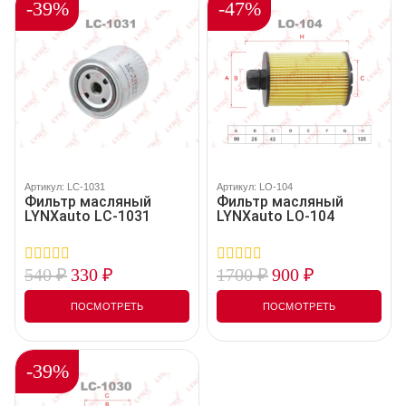
-39%
-47%
Артикул: LC-1031
Артикул: LO-104
Фильтр масляный
Фильтр масляный
LYNXauto LC-1031
LYNXauto LO-104
540
₽
330
₽
1700
₽
900
₽
0
0
out
out
of
of
ПОСМОТРЕТЬ
ПОСМОТРЕТЬ
5
5
-39%