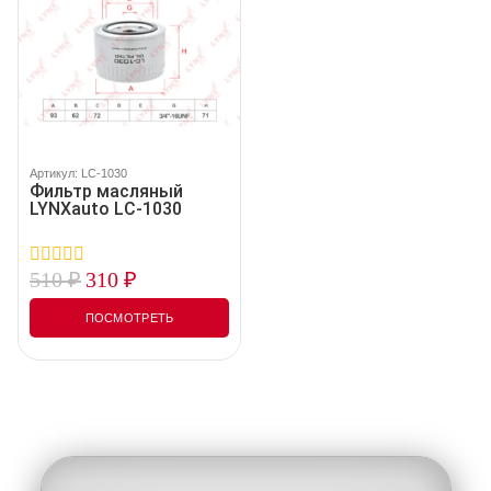
Артикул: LC-1030
Фильтр масляный
LYNXauto LC-1030
510
₽
310
₽
0
out
of
ПОСМОТРЕТЬ
5