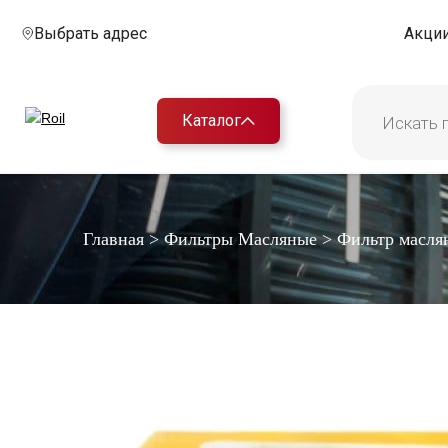
Выбрать адрес
Акци
Каталог
Главная
>
Фильтры Масляные
>
Фильтр масля