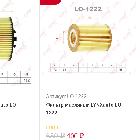
Артикул: LO-1222
uto LO-
Фильтр масляный LYNXauto LO-
1222
650
₽
400
₽
0