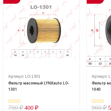
Артикул: LO-1301
Артикул: 
Фильтр масляный LYNXauto LO-
Фильтр м
1301
1040
790
₽
960
₽
400
₽
0
0