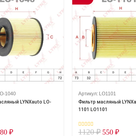
LO-1040
Артикул: LO1101
асляный LYNXauto LO-
Фильтр масляный LYNXa
1101 LO1101
1120
₽
580
₽
550
₽
0