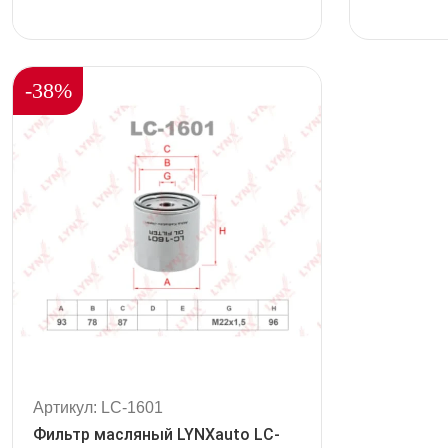
out
out
of
of
5
5
-38%
Артикул: LC-1601
Фильтр масляный LYNXauto LC-