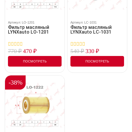
Артикул: LO-1201
Артикул: LC-1031
Фильтр масляный
Фильтр масляный
LYNXauto LO-1201
LYNXauto LC-1031
770
₽
470
₽
540
₽
330
₽
0
0
out
out
of
of
ПОСМОТРЕТЬ
ПОСМОТРЕТЬ
5
5
-38%