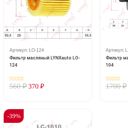
Артикул: LO-124
Артикул: 
Фильтр масляный LYNXauto LO-
Фильтр м
124
104
560
₽
1700
₽
370
₽
0
0
out
out
of
of
5
5
-39%