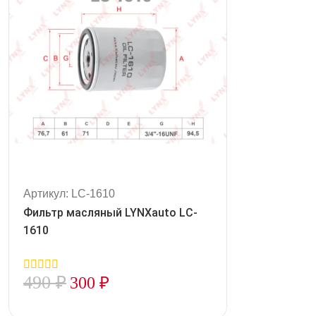
Артикул: LC-1610
Фильтр масляный LYNXauto LC-
1610
490
₽
300
₽
0
out
of
5