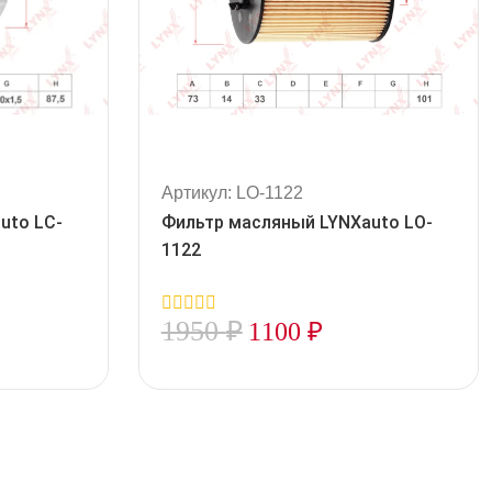
Артикул: LO-1122
uto LC-
Фильтр масляный LYNXauto LO-
1122
1950
₽
1100
₽
0
out
of
5