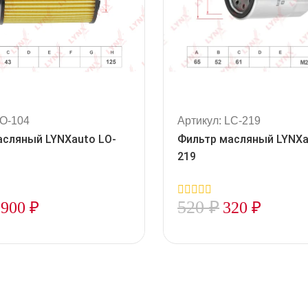
LO-104
Артикул: LC-219
асляный LYNXauto LO-
Фильтр масляный LYNXa
219
520
₽
900
₽
320
₽
0
out
of
5