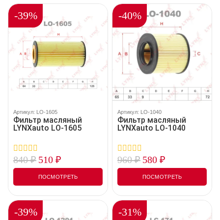
-39%
-40%
Артикул: LO-1605
Артикул: LO-1040
Фильтр масляный
Фильтр масляный
LYNXauto LO-1605
LYNXauto LO-1040
840
₽
510
₽
960
₽
580
₽
0
0
out
out
of
of
ПОСМОТРЕТЬ
ПОСМОТРЕТЬ
5
5
-39%
-31%