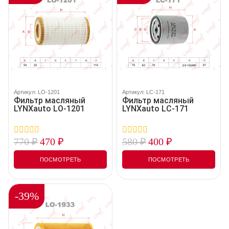
Артикул: LO-1201
Артикул: LC-171
Фильтр масляный
Фильтр масляный
LYNXauto LO-1201
LYNXauto LC-171
770
₽
470
₽
580
₽
400
₽
0
0
out
out
of
of
ПОСМОТРЕТЬ
ПОСМОТРЕТЬ
5
5
-39%