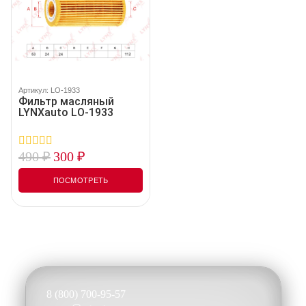
Артикул: LO-1933
Фильтр масляный
LYNXauto LO-1933
490
₽
300
₽
0
out
of
ПОСМОТРЕТЬ
5
8 (800) 700-95-57