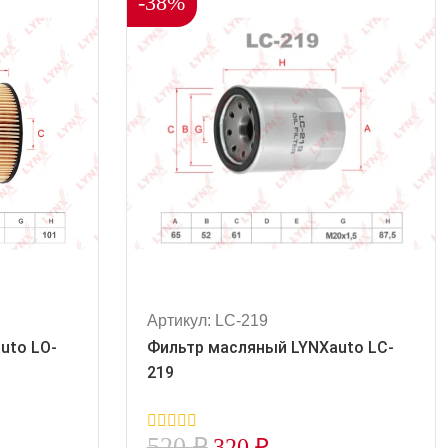
-38%
Артикул: LC-219
uto LO-
Фильтр масляный LYNXauto LC-
219
520
₽
320
₽
0