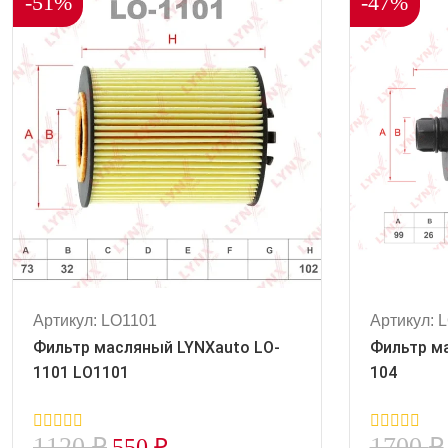
-51%
-47%
Артикул: LO1101
Артикул: 
Фильтр масляный LYNXauto LO-
Фильтр м
1101 LO1101
104
1120
₽
1700
₽
550
₽
0
0