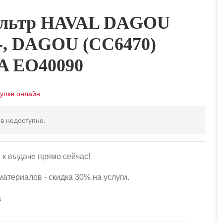
ильтр HAVAL DAGOU
0-, DAGOU (СС6470)
A EO40090
в недоступно.
 к выдаче прямо сейчас!
атериалов - скидка 30% на услуги.
а