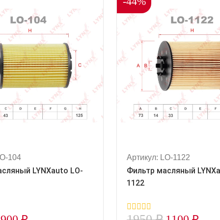
-44%
LO-104
Артикул: LO-1122
асляный LYNXauto LO-
Фильтр масляный LYNXa
1122
1950
₽
900
₽
1100
₽
0