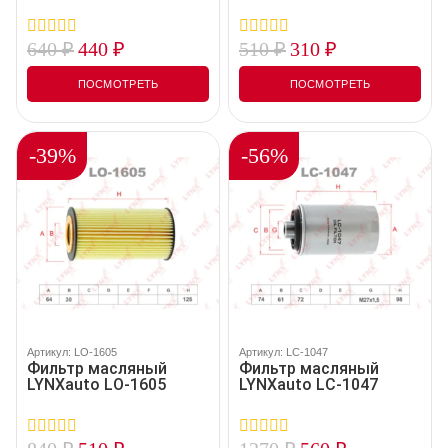
640
₽
440
₽
510
₽
310
₽
0
0
out
out
of
of
ПОСМОТРЕТЬ
ПОСМОТРЕТЬ
5
5
-39%
-56%
Артикул: LO-1605
Артикул: LC-1047
Фильтр масляный
Фильтр масляный
LYNXauto LO-1605
LYNXauto LC-1047