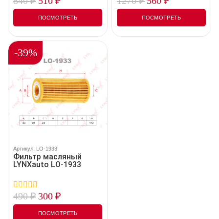
840
₽
510
₽
1270
₽
560
₽
0
0
out
out
of
of
ПОСМОТРЕТЬ
ПОСМОТРЕТЬ
5
5
-39%
Артикул: LO-1933
Фильтр масляный
LYNXauto LO-1933
490
₽
300
₽
0
out
of
ПОСМОТРЕТЬ