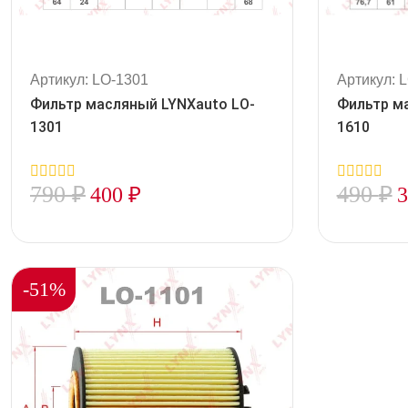
Артикул: LO-1301
Артикул: 
Фильтр масляный LYNXauto LO-
Фильтр м
1301
1610
790
₽
490
₽
400
₽
0
0
out
out
of
of
5
5
-51%