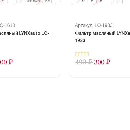
LC-1610
Артикул: LO-1933
асляный LYNXauto LC-
Фильтр масляный LYNXa
1933
490
₽
300
₽
300
₽
0
out
of
5