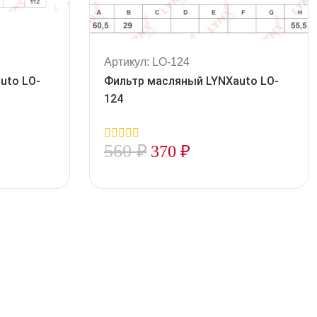
Артикул: LO-124
uto LO-
Фильтр масляный LYNXauto LO-
124
560
₽
370
₽
0
out
of
5