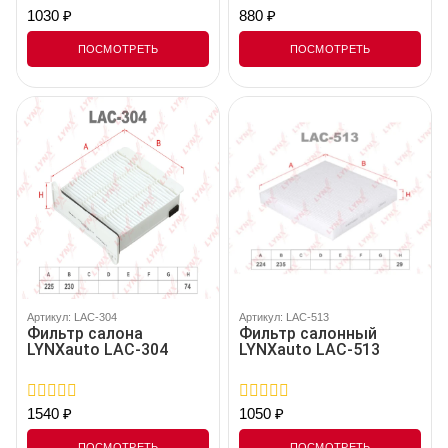
1030
₽
880
₽
0
0
out
out
of
of
ПОСМОТРЕТЬ
ПОСМОТРЕТЬ
5
5
Артикул: LAC-304
Артикул: LAC-513
Фильтр салона
Фильтр салонный
LYNXauto LAC-304
LYNXauto LAC-513
1540
₽
1050
₽
0
0
out
out
of
of
ПОСМОТРЕТЬ
ПОСМОТРЕТЬ