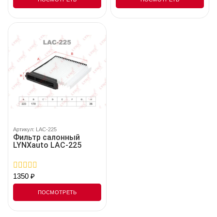
5
5
Артикул: LAC-225
Фильтр салонный
LYNXauto LAC-225
1350
₽
0
out
of
ПОСМОТРЕТЬ
5