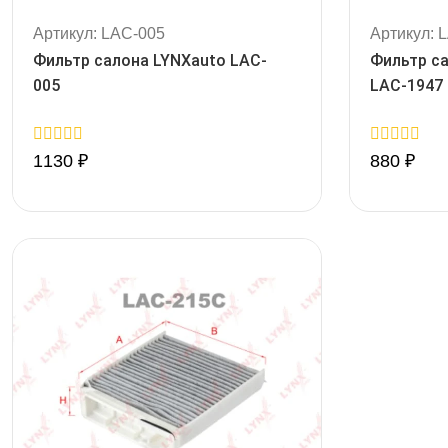
Артикул: LAC-005
Артикул: 
Фильтр салона LYNXauto LAC-
Фильтр с
005
LAC-1947
0
0
1130
₽
880
₽
out
out
of
of
5
5