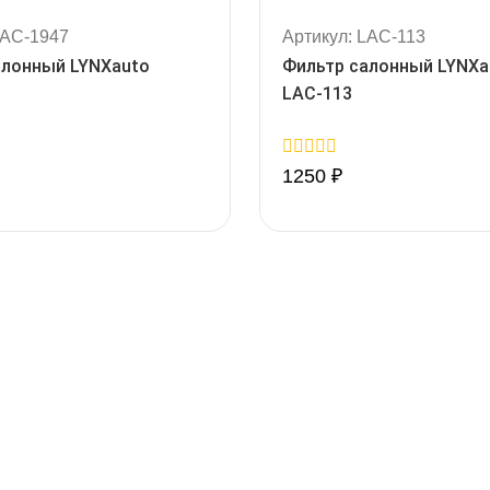
LAC-1947
Артикул: LAC-113
алонный LYNXauto
Фильтр салонный LYNXa
LAC-113
0
1250
₽
out
of
5