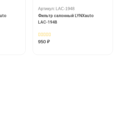
Артикул: LAC-1948
uto
Фильтр салонный LYNXauto
LAC-1948
0
950
₽
out
of
5