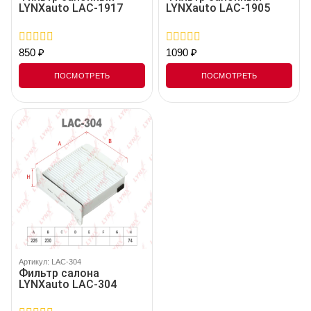
LYNXauto LAC-1917
LYNXauto LAC-1905
850
₽
1090
₽
0
0
out
out
of
of
ПОСМОТРЕТЬ
ПОСМОТРЕТЬ
5
5
Артикул: LAC-304
Фильтр салона
LYNXauto LAC-304