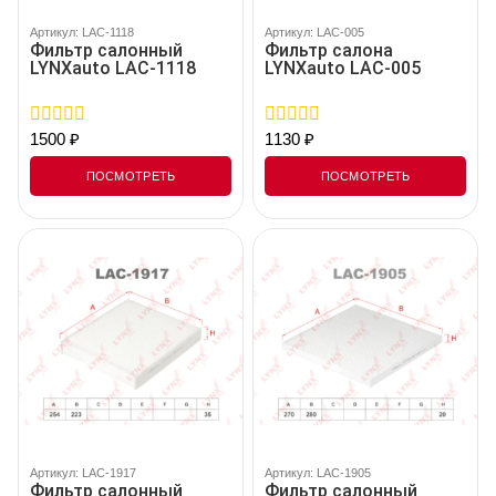
Артикул: LAC-1118
Артикул: LAC-005
Фильтр салонный
Фильтр салона
LYNXauto LAC-1118
LYNXauto LAC-005
1500
₽
1130
₽
0
0
out
out
of
of
ПОСМОТРЕТЬ
ПОСМОТРЕТЬ
5
5
Артикул: LAC-1917
Артикул: LAC-1905
Фильтр салонный
Фильтр салонный