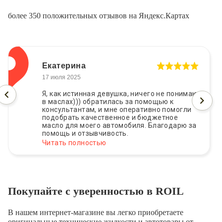
более 350 положительных отзывов на Яндекс.Картах
Алексей Погонышев
17 июня 2025
ничего не понимаю
Заправил кондиционер все
 помощью к
Мастер сделал диагностику
ативно помогли
выяснил что тормозная жид
 бюджетное
Сразу поменял, удобно. Кор
ля. Благодарю за
жидкосями теперь только к
Читать полностью
Покупайте с уверенностью в ROIL
В нашем интернет-магазине вы легко приобретаете
оригинальные технические жидкости и автотовары от