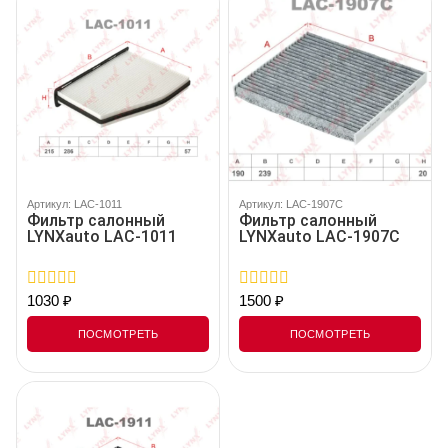
Артикул: LAC-1011
Артикул: LAC-1907C
Фильтр салонный
Фильтр салонный
LYNXauto LAC-1011
LYNXauto LAC-1907C
1030
₽
1500
₽
0
0
out
out
of
of
ПОСМОТРЕТЬ
ПОСМОТРЕТЬ
5
5