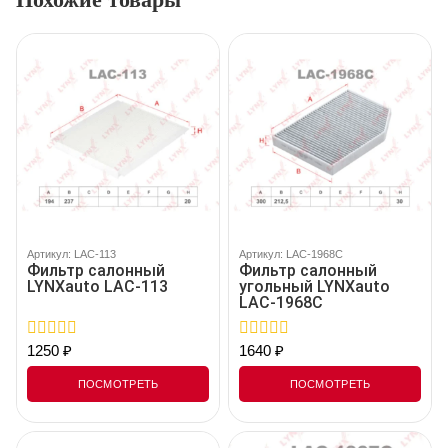
Артикул: LAC-113
Артикул: LAC-1968C
Фильтр салонный
Фильтр салонный
LYNXauto LAC-113
угольный LYNXauto
LAC-1968C
1250
₽
1640
₽
0
0
out
out
of
of
ПОСМОТРЕТЬ
ПОСМОТРЕТЬ
5
5