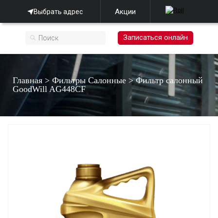
Акции
Выбрать адрес
Записаться онлайн
Главная
>
Фильтры Салонные
>
Фильтр салонный
GооdWill AG448CF