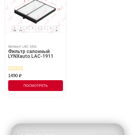
Артикул: LAC-1911
Фильтр салонный
LYNXauto LAC-1911
1490
₽
0
out
of
ПОСМОТРЕТЬ
5