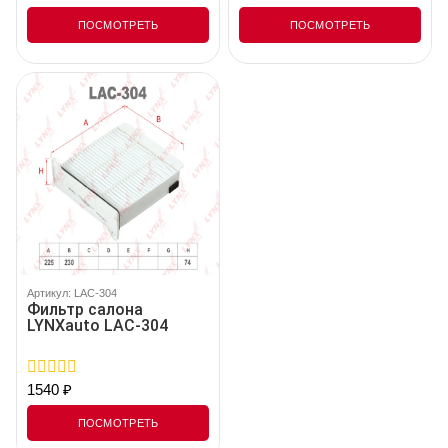
out
out
of
of
ПОСМОТРЕТЬ
ПОСМОТРЕТЬ
5
5
Артикул: LAC-304
Фильтр салона
LYNXauto LAC-304
1540
₽
0
out
of
ПОСМОТРЕТЬ
5