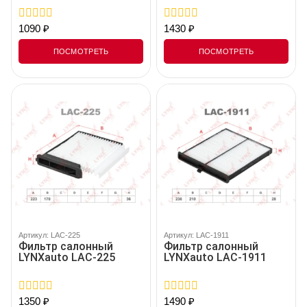
1090
₽
1430
₽
0
0
out
out
of
of
ПОСМОТРЕТЬ
ПОСМОТРЕТЬ
5
5
Артикул: LAC-225
Артикул: LAC-1911
Фильтр салонный
Фильтр салонный
LYNXauto LAC-225
LYNXauto LAC-1911
1350
₽
1490
₽
0
0