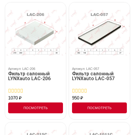
Артикул: LAC-206
Артикул: LAC-057
Фильтр салонный
Фильтр салонный
LYNXauto LAC-206
LYNXauto LAC-057
1070
₽
950
₽
0
0
out
out
of
of
ПОСМОТРЕТЬ
ПОСМОТРЕТЬ
5
5