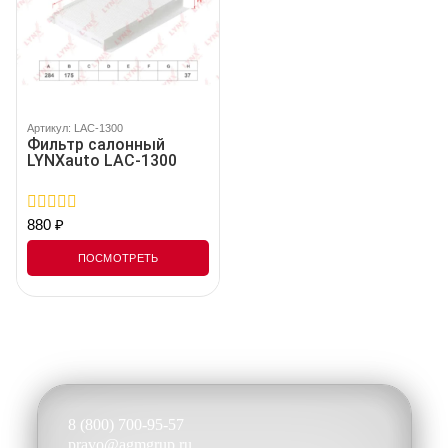
Артикул: LAC-1300
Фильтр салонный
LYNXauto LAC-1300
880
₽
0
out
of
ПОСМОТРЕТЬ
5
8 (800) 700-95-57
pravo@agmgrup.ru