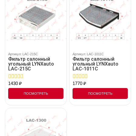
Артикул: LAC-215C
Артикул: LAC-1011C
Фильтр салонный
Фильтр салонный
угольный LYNXauto
угольный LYNXauto
LAC-215C
LAC-1011C
1430
₽
1770
₽
0
0
out
out
of
of
ПОСМОТРЕТЬ
ПОСМОТРЕТЬ
5
5