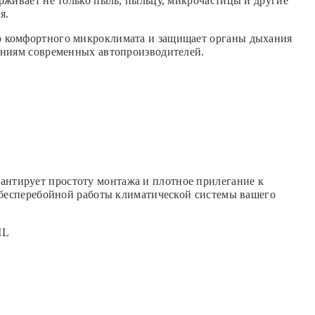
рживает не только пыль, пыльцу, микрочастицы и другие
я.
ю комфортного микроклимата и защищает органы дыхания
аниям современных автопроизводителей.
нтирует простоту монтажа и плотное прилегание к
и бесперебойной работы климатической системы вашего
IL