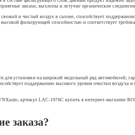
я в составе фильтрующего слоя, данный продукт надежно заде
еприятные запахи, выхлопы и летучие органические соединени
свежий и чистый воздух в салоне, способствует поддержани
, высокой фильтрующей способностью и соответствует требов
для установки на широкий модельный ряд автомобилей, гара
способствует поддержанию высокого уровня очистки воздуха 
NXauto, артикул LAC-1976C купить в интернет-магазине RO
е заказа?