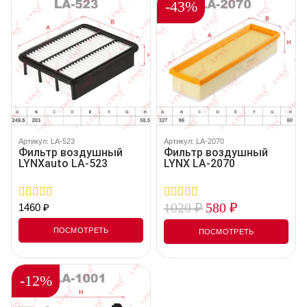
-43%
Артикул: LA-523
Артикул: LA-2070
Фильтр воздушный
Фильтр воздушный
LYNXauto LA-523
LYNX LA-2070
1020
₽
580
₽
1460
₽
0
0
out
out
of
of
ПОСМОТРЕТЬ
ПОСМОТРЕТЬ
5
5
-12%