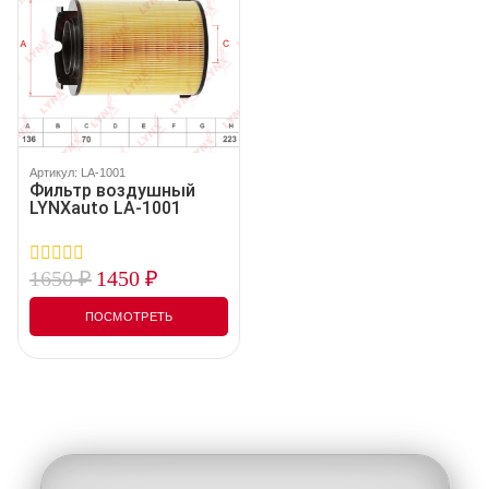
Артикул: LA-1001
Фильтр воздушный
LYNXauto LA-1001
1650
₽
1450
₽
0
out
of
ПОСМОТРЕТЬ
5