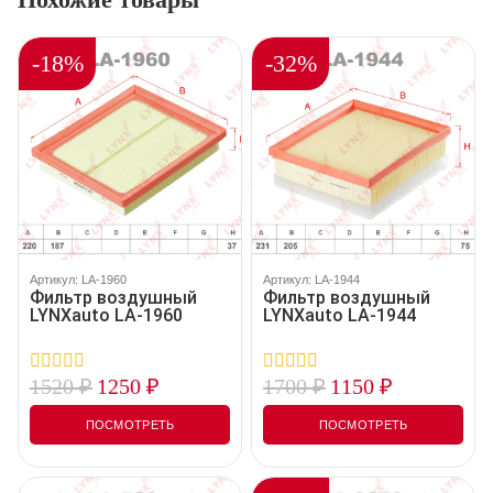
-18%
-32%
Артикул: LA-1960
Артикул: LA-1944
Фильтр воздушный
Фильтр воздушный
LYNXauto LA-1960
LYNXauto LA-1944
1520
₽
1250
₽
1700
₽
1150
₽
0
0
out
out
of
of
ПОСМОТРЕТЬ
ПОСМОТРЕТЬ
5
5