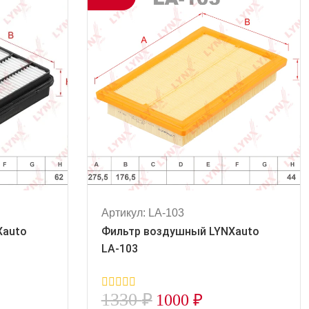
Артикул: LA-103
Xauto
Фильтр воздушный LYNXauto
LA-103
1330
₽
1000
₽
0