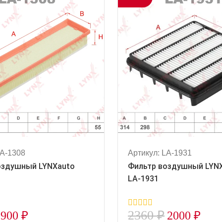
LA-1308
Артикул: LA-1931
оздушный LYNXauto
Фильтр воздушный LYN
LA-1931
2360
₽
900
₽
2000
₽
0