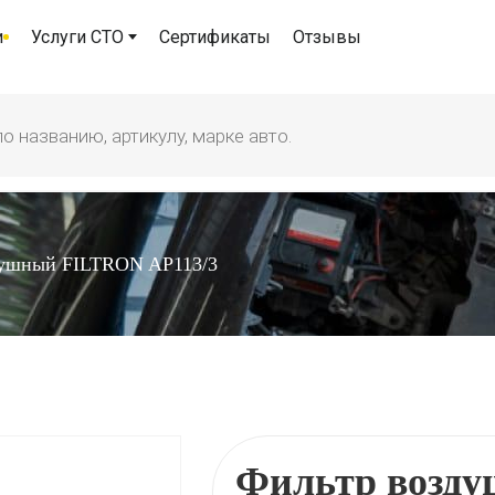
и
Услуги СТО
Сертификаты
Отзывы
душный FILTRON AP113/3
Фильтр возд