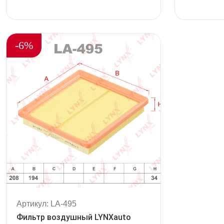
out
out
of
of
5
5
-6%
Артикул: LA-495
Фильтр воздушный LYNXauto