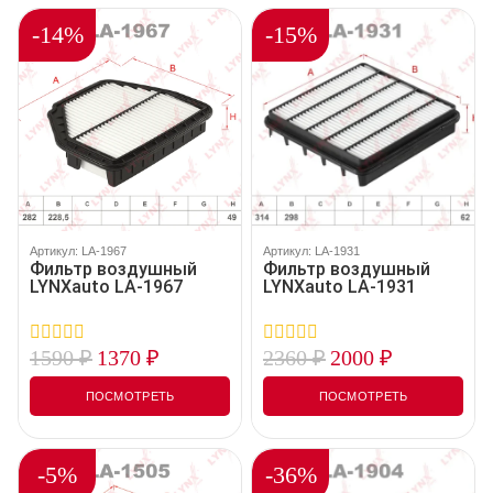
-14%
-15%
Артикул: LA-1967
Артикул: LA-1931
Фильтр воздушный
Фильтр воздушный
LYNXauto LA-1967
LYNXauto LA-1931
1590
₽
1370
₽
2360
₽
2000
₽
0
0
out
out
of
of
ПОСМОТРЕТЬ
ПОСМОТРЕТЬ
5
5
-5%
-36%