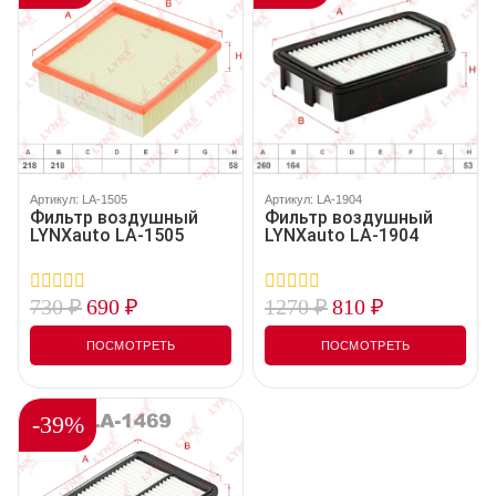
Артикул: LA-1505
Артикул: LA-1904
Фильтр воздушный
Фильтр воздушный
LYNXauto LA-1505
LYNXauto LA-1904
730
₽
690
₽
1270
₽
810
₽
0
0
out
out
of
of
ПОСМОТРЕТЬ
ПОСМОТРЕТЬ
5
5
-39%