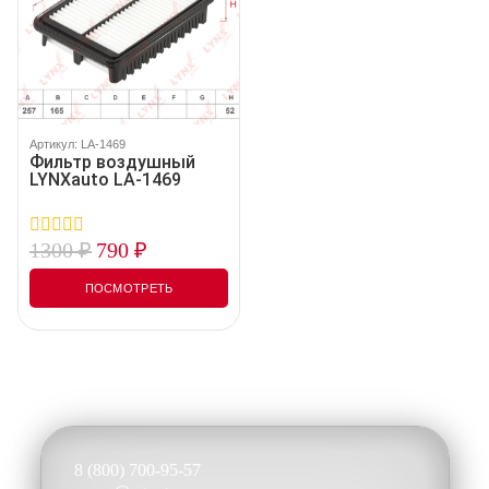
Артикул: LA-1469
Фильтр воздушный
LYNXauto LA-1469
1300
₽
790
₽
0
out
of
ПОСМОТРЕТЬ
5
8 (800) 700-95-57