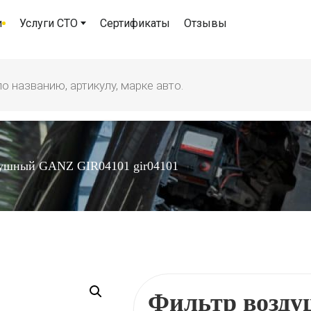
и
Услуги СТО
Сертификаты
Отзывы
душный GANZ GIR04101 gir04101
Фильтр возд