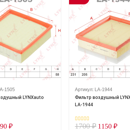
LA-1505
Артикул: LA-1944
оздушный LYNXauto
Фильтр воздушный LYN
LA-1944
1700
₽
690
₽
1150
₽
0