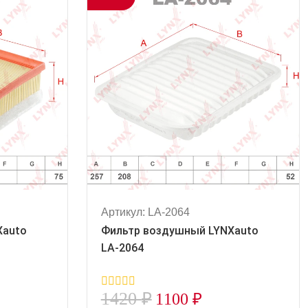
Артикул: LA-2064
Xauto
Фильтр воздушный LYNXauto
LA-2064
1420
₽
1100
₽
0