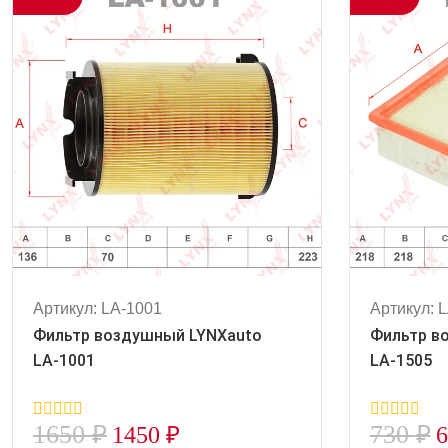
Артикул: LA-1001
Артикул: 
Фильтр воздушный LYNXauto
Фильтр в
LA-1001
LA-1505
1650
₽
730
₽
1450
₽
0
0