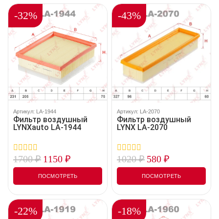
-32%
-43%
Артикул: LA-1944
Артикул: LA-2070
Фильтр воздушный
Фильтр воздушный
LYNXauto LA-1944
LYNX LA-2070
1700
₽
1150
₽
1020
₽
580
₽
0
0
out
out
of
of
ПОСМОТРЕТЬ
ПОСМОТРЕТЬ
5
5
-22%
-18%