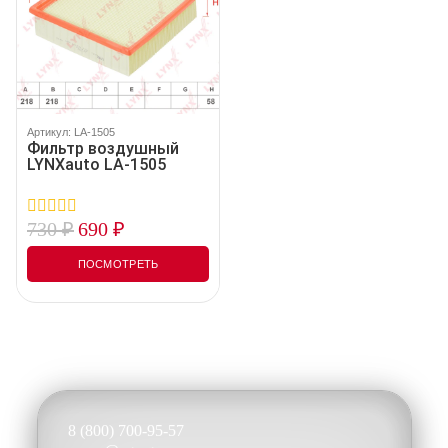
Артикул: LA-1505
Фильтр воздушный
LYNXauto LA-1505
730
₽
690
₽
0
out
of
ПОСМОТРЕТЬ
5
8 (800) 700-95-57