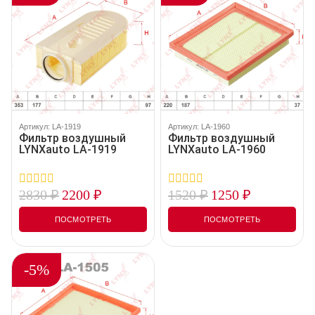
Артикул: LA-1919
Артикул: LA-1960
Фильтр воздушный
Фильтр воздушный
LYNXauto LA-1919
LYNXauto LA-1960
2830
₽
2200
₽
1520
₽
1250
₽
0
0
out
out
of
of
ПОСМОТРЕТЬ
ПОСМОТРЕТЬ
5
5
-5%