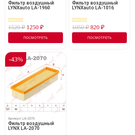
Фильтр воздушный
Фильтр воздушный
LYNXauto LA-1960
LYNXauto LA-1016
1520
₽
1250
₽
1050
₽
820
₽
0
0
out
out
of
of
ПОСМОТРЕТЬ
ПОСМОТРЕТЬ
5
5
-43%
Артикул: LA-2070
Фильтр воздушный
LYNX LA-2070