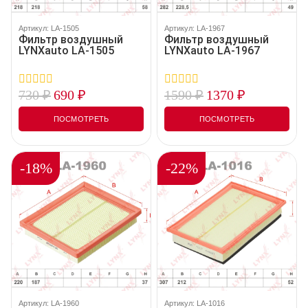
Артикул: LA-1505
Артикул: LA-1967
Фильтр воздушный
Фильтр воздушный
LYNXauto LA-1505
LYNXauto LA-1967
730
₽
690
₽
1590
₽
1370
₽
0
0
out
out
of
of
ПОСМОТРЕТЬ
ПОСМОТРЕТЬ
5
5
-18%
-22%
Артикул: LA-1960
Артикул: LA-1016