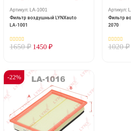
Артикул: LA-1001
Артикул: 
Фильтр воздушный LYNXauto
Фильтр в
LA-1001
2070
1650
₽
1020
₽
1450
₽
0
0
out
out
of
of
5
5
-22%