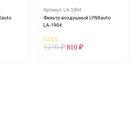
Артикул: LA-1904
Xauto
Фильтр воздушный LYNXauto
LA-1904
1270
₽
810
₽
0
out
of
5