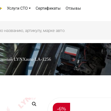
и
Услуги СТО
Сертификаты
Отзывы
душный LYNXauto LA-1256
-6%