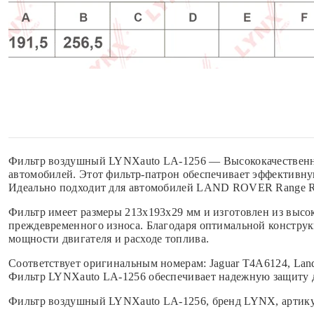
Фильтр воздушный LYNXauto LA-1256 — Высококачественны
автомобилей. Этот фильтр-патрон обеспечивает эффективную
Идеально подходит для автомобилей LAND ROVER Range Rov
Фильтр имеет размеры 213x193x29 мм и изготовлен из высо
преждевременного износа. Благодаря оптимальной конструк
мощности двигателя и расходе топлива.
Соответствует оригинальным номерам: Jaguar T4A6124, Lan
Фильтр LYNXauto LA-1256 обеспечивает надежную защиту д
Фильтр воздушный LYNXauto LA-1256, бренд LYNX, артику