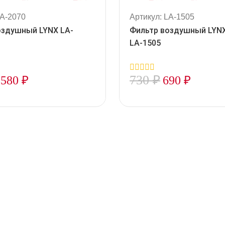
LA-2070
Артикул: LA-1505
оздушный LYNX LA-
Фильтр воздушный LYN
LA-1505
730
₽
580
₽
690
₽
0
out
of
5