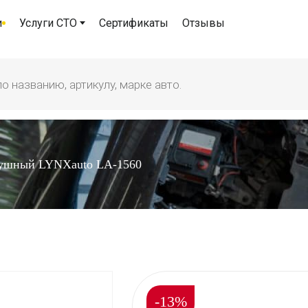
и
Услуги СТО
Сертификаты
Отзывы
душный LYNXauto LA-1560
-13%