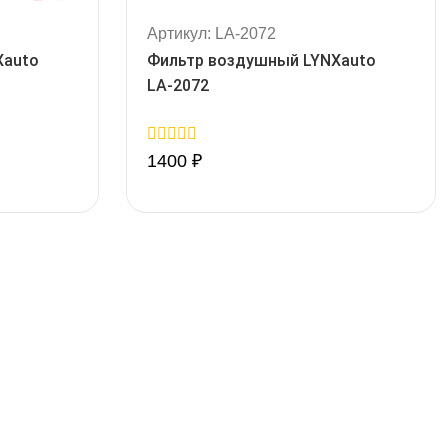
Артикул: LA-2072
Xauto
Фильтр воздушный LYNXauto
LA-2072
0
1400
₽
out
of
5