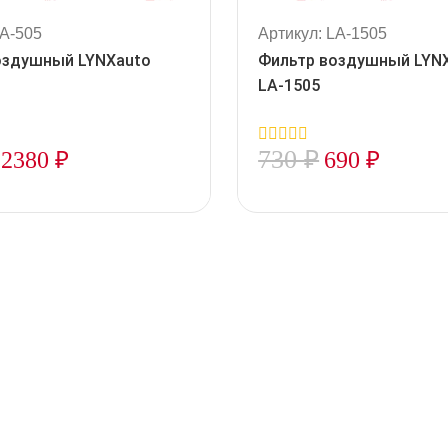
LA-505
Артикул: LA-1505
оздушный LYNXauto
Фильтр воздушный LYN
LA-1505
730
₽
2380
₽
690
₽
0
out
of
5