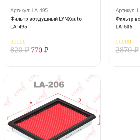
Артикул: LA-495
Артикул: 
Фильтр воздушный LYNXauto
Фильтр в
LA-495
LA-505
820
₽
2870
₽
770
₽
0
0
out
out
of
of
5
5