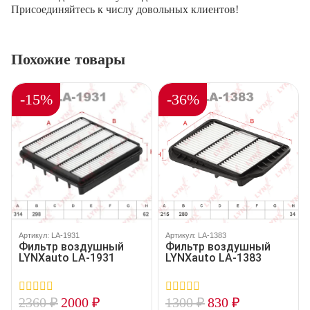
Присоединяйтесь к числу довольных клиентов!
Похожие товары
-15%
-36%
Артикул: LA-1931
Артикул: LA-1383
Фильтр воздушный
Фильтр воздушный
LYNXauto LA-1931
LYNXauto LA-1383
2360
₽
2000
₽
1300
₽
830
₽
0
0