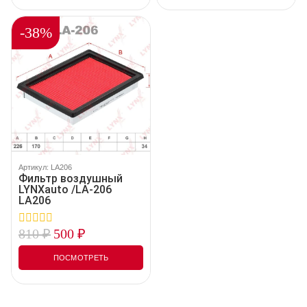
-38%
Артикул: LA206
Фильтр воздушный
LYNXauto /LA-206
LA206
810
₽
500
₽
0
out
of
ПОСМОТРЕТЬ
5