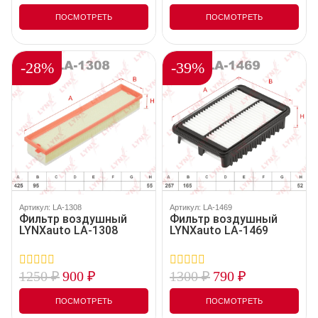
out
out
of
of
ПОСМОТРЕТЬ
ПОСМОТРЕТЬ
5
5
-28%
-39%
Артикул: LA-1308
Артикул: LA-1469
Фильтр воздушный
Фильтр воздушный
LYNXauto LA-1308
LYNXauto LA-1469
1250
₽
900
₽
1300
₽
790
₽
0
0
out
out
of
of
ПОСМОТРЕТЬ
ПОСМОТРЕТЬ
5
5