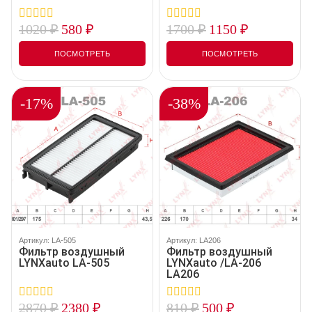
1020
₽
580
₽
1700
₽
1150
₽
0
0
out
out
of
of
ПОСМОТРЕТЬ
ПОСМОТРЕТЬ
5
5
-17%
-38%
Артикул: LA-505
Артикул: LA206
Фильтр воздушный
Фильтр воздушный
LYNXauto LA-505
LYNXauto /LA-206
LA206
2870
₽
2380
₽
810
₽
500
₽
0
0