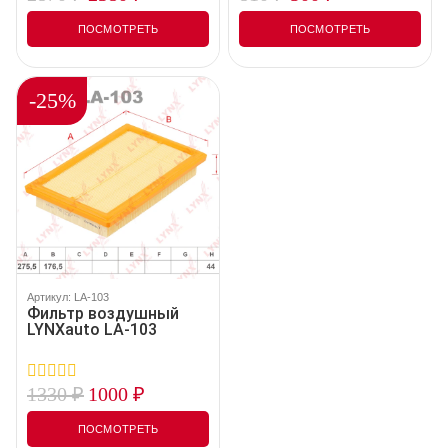
out
out
of
of
ПОСМОТРЕТЬ
ПОСМОТРЕТЬ
5
5
-25%
Артикул: LA-103
Фильтр воздушный
LYNXauto LA-103
1330
₽
1000
₽
0
out
of
ПОСМОТРЕТЬ
5