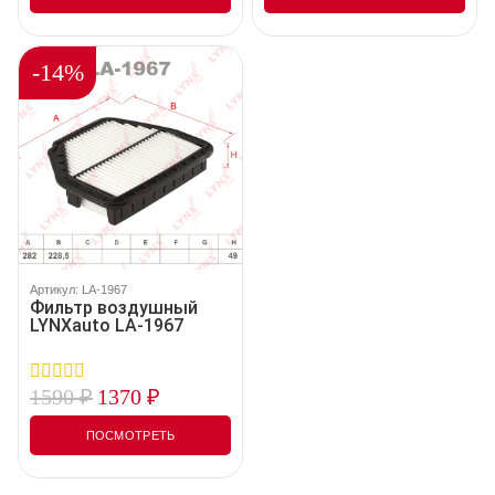
5
5
-14%
Артикул: LA-1967
Фильтр воздушный
LYNXauto LA-1967
1590
₽
1370
₽
0
out
of
ПОСМОТРЕТЬ
5