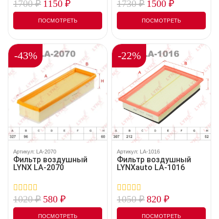
1700
₽
1150
₽
1730
₽
1500
₽
0
0
out
out
of
of
ПОСМОТРЕТЬ
ПОСМОТРЕТЬ
5
5
-43%
-22%
Артикул: LA-2070
Артикул: LA-1016
Фильтр воздушный
Фильтр воздушный
LYNX LA-2070
LYNXauto LA-1016
1020
₽
580
₽
1050
₽
820
₽
0
0
out
out
of
of
ПОСМОТРЕТЬ
ПОСМОТРЕТЬ