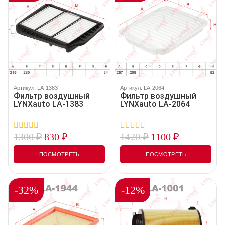
Артикул: LA-1383
Артикул: LA-2064
Фильтр воздушный
Фильтр воздушный
LYNXauto LA-1383
LYNXauto LA-2064
1300
₽
830
₽
1420
₽
1100
₽
0
0
out
out
of
of
ПОСМОТРЕТЬ
ПОСМОТРЕТЬ
5
5
-32%
-12%