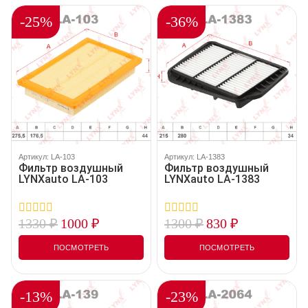
-25%
-36%
Артикул: LA-103
Артикул: LA-1383
Фильтр воздушный
Фильтр воздушный
LYNXauto LA-103
LYNXauto LA-1383
1330
₽
1000
₽
1300
₽
830
₽
0
0
out
out
of
of
ПОСМОТРЕТЬ
ПОСМОТРЕТЬ
5
5
-13%
-23%