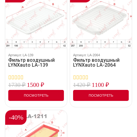
Артикул: LA-139
Артикул: LA-2064
Фильтр воздушный
Фильтр воздушный
LYNXauto LA-139
LYNXauto LA-2064
1730
₽
1500
₽
1420
₽
1100
₽
0
0
out
out
of
of
ПОСМОТРЕТЬ
ПОСМОТРЕТЬ
5
5
-40%