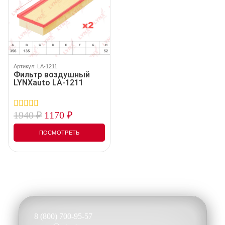
Артикул: LA-1211
Фильтр воздушный
LYNXauto LA-1211
1940
₽
1170
₽
0
out
of
ПОСМОТРЕТЬ
5
8 (800) 700-95-57