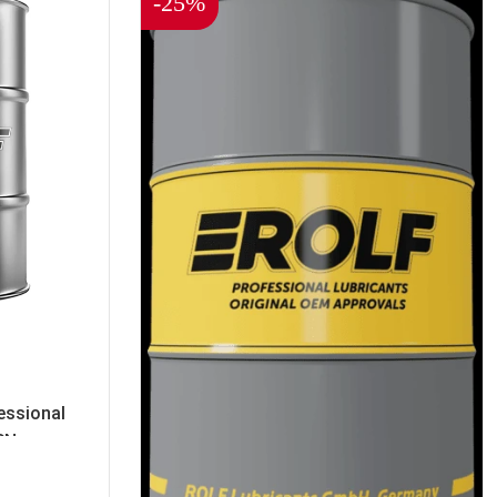
-25%
essional
SN