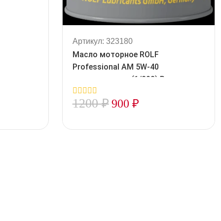
Артикул: 323180
Масло моторное ROLF
Professional AM 5W-40
синтетическое (1/208) Розлив
323180
1200
₽
900
₽
0
out
of
5