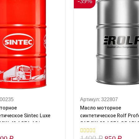
-39%
600235
Артикул: 322807
торное
Масло моторное
тическое Sintec Luxe
синтетическое Rolf Prof
10W-40 ACEA A3/B4
SAE 0W-20 ACEA C5 API 
(1/60) розлив 322807
1400
₽
400
₽
850
₽
0