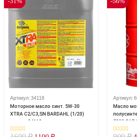
-31%
-56%
Артикул: 34118
Артикул: 
Моторное масло синт. 5W-30
Масло мо
XTRA C2/C3,SN BARDAHL (1/20)
полусинте
розлив 34118
5000 SAE 
API SL/CF (1/216,5) розлив
1600
₽
900
₽
1100
₽
0
0
600235