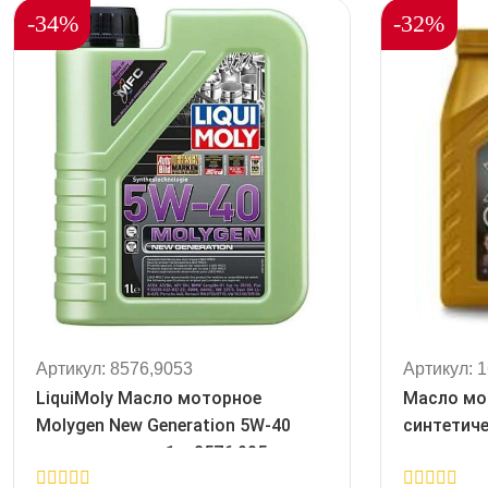
-34%
-32%
Артикул: 8576,9053
Артикул: 
LiquiMoly Масло моторное
Масло мо
Molygen New Generation 5W-40
синтетиче
синтетическое 1 л 8576 9053
8576,9053