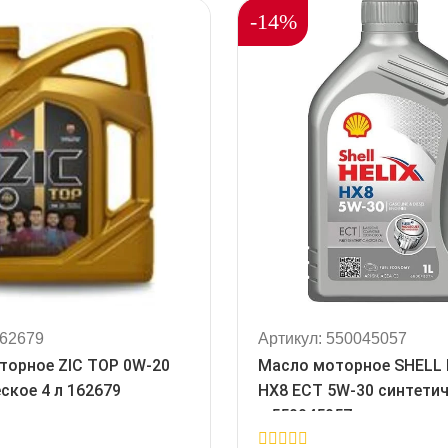
-14%
162679
Артикул: 550045057
торное ZIC TOP 0W-20
Масло моторное SHELL H
ское 4 л 162679
HX8 ECT 5W-30 синтетич
л 550045057