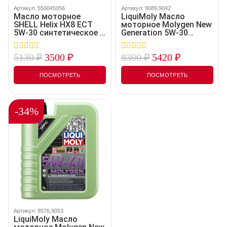
Артикул: 550045056
Артикул: 9089,9042
Масло моторное
LiquiMoly Масло
SHELL Helix HX8 ECT
моторное Molygen New
5W-30 синтетическое 4
Generation 5W-30
л 550045056
синтетическое 4 л 9089
9042 9089,9042
5130
₽
3500
₽
8300
₽
5420
₽
0
0
out
out
of
of
ПОСМОТРЕТЬ
ПОСМОТРЕТЬ
5
5
-34%
Артикул: 8576,9053
LiquiMoly Масло