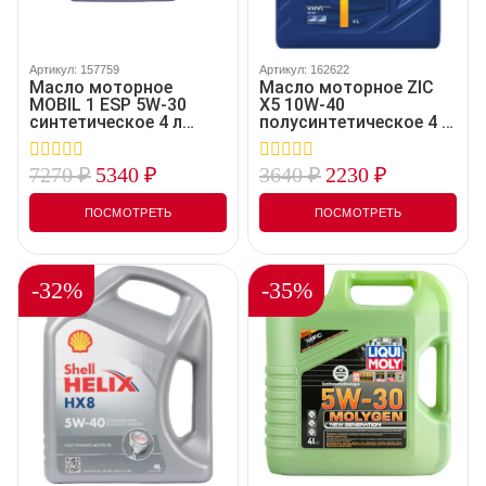
Артикул: 157759
Артикул: 162622
Масло моторное
Масло моторное ZIC
MOBIL 1 ESP 5W-30
X5 10W-40
синтетическое 4 л
полусинтетическое 4 л
157759
162622
7270
₽
5340
₽
3640
₽
2230
₽
0
0
out
out
of
of
ПОСМОТРЕТЬ
ПОСМОТРЕТЬ
5
5
-32%
-35%