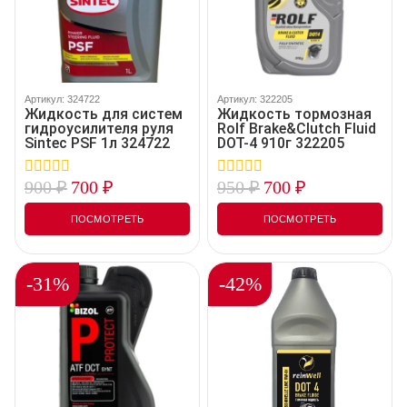
Артикул: 324722
Артикул: 322205
Жидкость для систем
Жидкость тормозная
гидроусилителя руля
Rolf Brake&Clutch Fluid
Sintec PSF 1л 324722
DOT-4 910г 322205
900
₽
700
₽
950
₽
700
₽
0
0
out
out
of
of
ПОСМОТРЕТЬ
ПОСМОТРЕТЬ
5
5
-31%
-42%