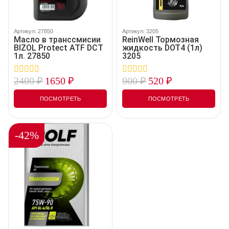
Артикул: 27850
Артикул: 3205
Масло в транссмисии
ReinWell Тормозная
BIZOL Protect ATF DCT
жидкость DOT4 (1л)
1л. 27850
3205
2400
₽
1650
₽
900
₽
520
₽
0
0
out
out
of
of
ПОСМОТРЕТЬ
ПОСМОТРЕТЬ
5
5
-42%