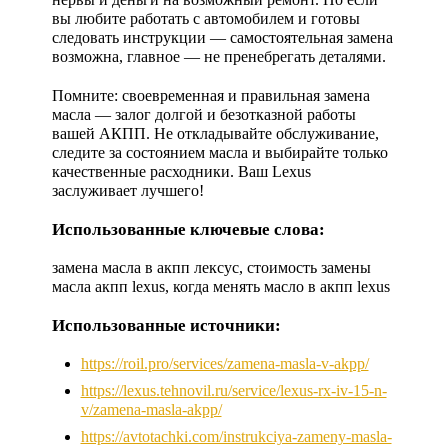
вы любите работать с автомобилем и готовы
следовать инструкции — самостоятельная замена
возможна, главное — не пренебрегать деталями.
Помните: своевременная и правильная замена
масла — залог долгой и безотказной работы
вашей АКПП. Не откладывайте обслуживание,
следите за состоянием масла и выбирайте только
качественные расходники. Ваш Lexus
заслуживает лучшего!
Использованные ключевые слова:
замена масла в акпп лексус, стоимость замены
масла акпп lexus, когда менять масло в акпп lexus
Использованные источники:
https://roil.pro/services/zamena-masla-v-akpp/
https://lexus.tehnovil.ru/service/lexus-rx-iv-15-n-
v/zamena-masla-akpp/
https://avtotachki.com/instrukciya-zameny-masla-