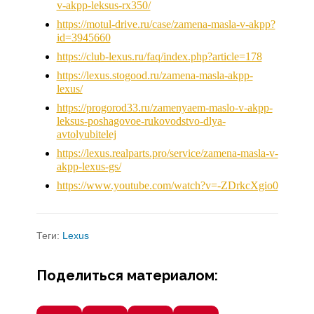
v-akpp-leksus-rx350/
https://motul-drive.ru/case/zamena-masla-v-akpp?
id=3945660
https://club-lexus.ru/faq/index.php?article=178
https://lexus.stogood.ru/zamena-masla-akpp-
lexus/
https://progorod33.ru/zamenyaem-maslo-v-akpp-
leksus-poshagovoe-rukovodstvo-dlya-
avtolyubitelej
https://lexus.realparts.pro/service/zamena-masla-v-
akpp-lexus-gs/
https://www.youtube.com/watch?v=-ZDrkcXgio0
Теги:
Lexus
Поделиться материалом: