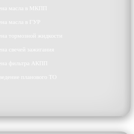
ена масла в МКПП
ена масла в ГУР
ена тормозной жидкости
ена свечей зажигания
ена фильтра АКПП
ведение планового ТО