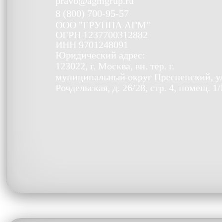
pravo@agmgrup.ru
8 (800) 700-95-57
ООО
"ГРУППА АГМ"
ОГРН
1237700312882
ИНН
9701248091
Юридический адрес:
123022, г. Москва, вн. тер. г.
муниципальный округ Пресненский, у
Рочдельская, д. 26/28, стр. 4, помещ. 1