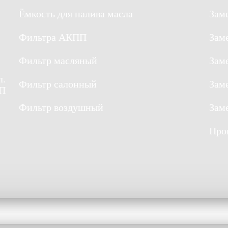
Ёмкость для налива масла
Зам
Фильтра АКПП
Зам
Фильтр масляный
Зам
л.
Фильтр салонный
Зам
/П
Фильтр воздушный
Зам
Про