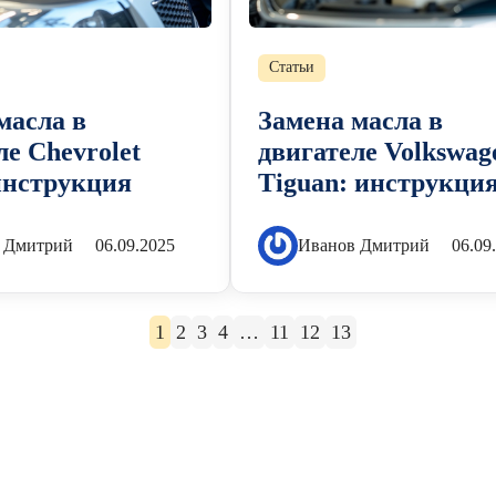
Статьи
масла в
Замена масла в
ле Chevrolet
двигателе Volkswag
инструкция
Tiguan: инструкци
 Дмитрий
06.09.2025
Иванов Дмитрий
06.09
1
2
3
4
…
11
12
13