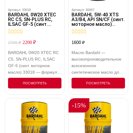
Артикул: 33018
Артикул: 36897
BARDAHL 0W20 XTEC
BARDAHL 5W-40 XTS
RC C5, SN-PLUS RC,
A3/B4, API SN/CF (синт.
ILSAC GF-5 (синт.
моторное масло)
моторное масло)
(1/205) Розлив 36897
(1/20) Розлив 33018
0
0
2200
₽
1600
₽
2500
₽
out
out
of
of
BARDAHL 0W20 XTEC RC
Масло Bardahl —
5
5
C5, SN-PLUS RC, ILSAC
высокопроизводительное
GF-5 (синт. моторное
всесезонное
масло) 33018 — формула
синтетическое масло для
моторного масла XTEC
бензиновых и дизельных
ПОСМОТРЕТЬ
ПОСМОТРЕТЬ
0W20 RC, разработанная с
двигателей, с
использованием
турбонаддувом или без.
инновационных
Подходит для
-15%
технологий, обеспечивает
автомобилей, оснащенных
не только высокую
каталитическим
производительность, но и
нейтрализатором.
целый комплекс
Обеспечивает защиту
преимуществ, делающих
деталей двигателя в