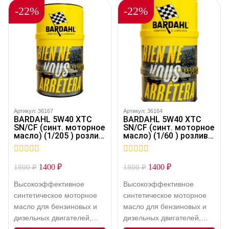
-22%
-22%
Артикул: 36167
Артикул: 36164
BARDAHL 5W40 XTC
BARDAHL 5W40 XTC
SN/CF (синт. моторное
SN/CF (синт. моторное
масло) (1/205 ) розлив
масло) (1/60 ) розлив
36167
36164
0
0
1400
₽
1400
₽
1800
₽
1800
₽
out
out
of
of
Высокоэффективное
Высокоэффективное
5
5
синтетическое моторное
синтетическое моторное
масло для бензиновых и
масло для бензиновых и
дизельных двигателей,
дизельных двигателей,