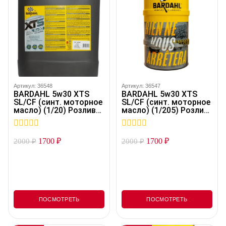
нейтрализатором.
Обеспечивает защиту
деталей двигателя в
тяжелых условиях
эксплуатации. Масло XTS
5W40 соответствует всем
необходимым стандартам
и спецификациям для
Артикул: 36548
Артикул: 36547
BARDAHL 5w30 XTS
BARDAHL 5w30 XTS
использования в
SL/CF (синт. моторное
SL/CF (синт. моторное
современных авто.
масло) (1/20) Розлив
масло) (1/205) Розлив
36548
36547
Особенности продукта:
Bardahl Fuel Economy —
0
0
1700
₽
1700
₽
2000
₽
2000
₽
главный элемент формулы
out
out
of
of
XTS. Технология…
5
5
ПОСМОТРЕТЬ
ПОСМОТРЕТЬ