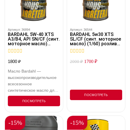
его оптимальным выбором
тяжелых условиях
для автовладельцев,
эксплуатации. Масло XTS
ценящих максимальную
5W40 соответствует всем
эффективность работы
необходимым стандартам
мотора. ACEA C5, API SN,
и спецификациям для
Артикул: 36894
Артикул: 36544
BARDAHL 5W-40 XTS
BARDAHL 5w30 XTS
SN+, SN+ Resource
использования в
A3/B4, API SN/CF (синт.
SL/CF (синт. моторное
Conserving, ILSAC…
современных авто.
моторное масло)
масло) (1/60) розлив
(1/60) Розлив 36894
36544
Особенности продукта:
Bardahl Fuel Economy —
0
0
1800
₽
1700
₽
2000
₽
главный элемент формулы
out
out
of
of
XTS. Технология…
Масло Bardahl —
5
5
высокопроизводительное
всесезонное
синтетическое масло для
ПОСМОТРЕТЬ
бензиновых и дизельных
ПОСМОТРЕТЬ
двигателей, с
турбонаддувом или без.
Подходит для
-15%
-15%
автомобилей, оснащенных
каталитическим