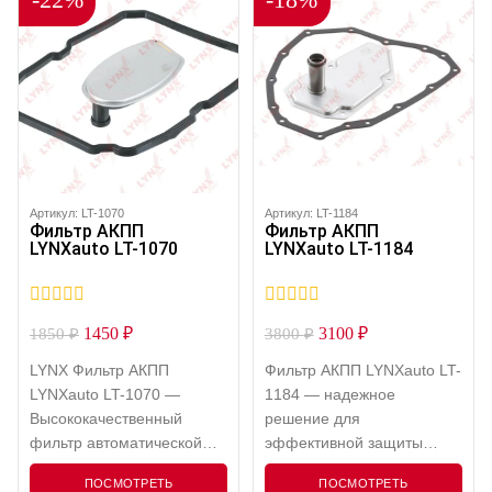
продукта соответствует
требованиям и стандартам
спецификации G12 EVO,
рекомендованной для
большинства современных
автомобилей группы VAG
(Volkswagen, Audi, Skoda,
Seat), а также подходит
для других марок, где
Артикул: LT-1070
Артикул: LT-1184
Фильтр АКПП
Фильтр АКПП
предписано…
LYNXauto LT-1070
LYNXauto LT-1184
0
0
1450
₽
3100
₽
1850
₽
3800
₽
out
out
of
of
LYNX Фильтр АКПП
Фильтр АКПП LYNXauto LT-
5
5
LYNXauto LT-1070 —
1184 — надежное
Высококачественный
решение для
фильтр автоматической
эффективной защиты
коробки передач с
автоматической
ПОСМОТРЕТЬ
ПОСМОТРЕТЬ
прокладкой поддона.
трансмиссии вашего