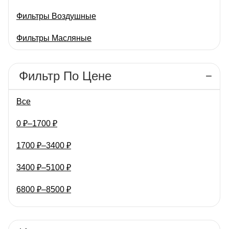
обеспечивает стабильную
службы. Фильтр LC-1701
Фильтры Воздушные
работу при различных
имеет широкую
температурных режимах и
применяемость и
Фильтры Масляные
нагрузках. Фильтр
подходит для различных…
оптимально…
Фильтры Салонные
Фильтр По Цене
Все
0
₽
–
1700
₽
1700
₽
–
3400
₽
3400
₽
–
5100
₽
6800
₽
–
8500
₽