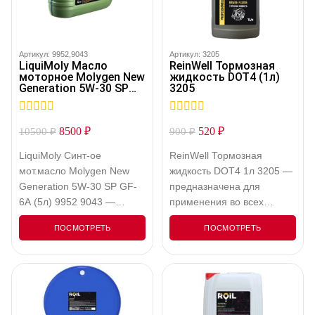
Артикул: 9952,9043
Артикул: 3205
LiquiMoly Масло
ReinWell Тормозная
моторное Molygen New
жидкость DOT4 (1л)
Generation 5W-30 SP
3205
GF-6A (5л) 9952 9043
9952,9043
0
0
8500
₽
520
₽
10500
₽
900
₽
out
out
of
of
LiquiMoly Синт-ое
ReinWell Тормозная
5
5
мот.масло Molygen New
жидкость DOT4 1л 3205 —
Generation 5W-30 SP GF-
предназначена для
6A (5л) 9952 9043 —
применения во всех
Моторное масло с
колодочных и барабанных
ПОСМОТРЕТЬ
ПОСМОТРЕТЬ
фирменным
тормозных системах, а
антифрикционным
также для систем
пакетом присадок
сцеплений, для
Molygen. Оптимально для
эксплуатации которых
автомобилей
предписаны синтетические
американского и
тормозные жидкости.