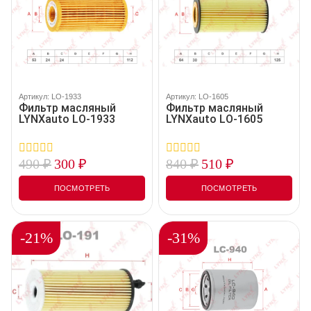
Артикул: LO-1933
Артикул: LO-1605
Фильтр масляный
Фильтр масляный
LYNXauto LO-1933
LYNXauto LO-1605
490
₽
300
₽
840
₽
510
₽
0
0
out
out
of
of
ПОСМОТРЕТЬ
ПОСМОТРЕТЬ
5
5
-21%
-31%