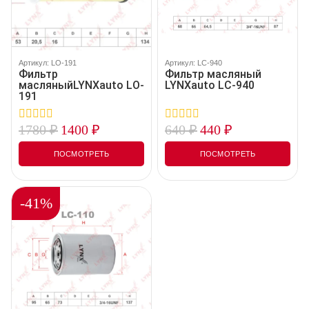
Артикул: LO-191
Артикул: LC-940
Фильтр
Фильтр масляный
масляныйLYNXauto LO-
LYNXauto LC-940
191
1780
₽
1400
₽
640
₽
440
₽
0
0
out
out
of
of
ПОСМОТРЕТЬ
ПОСМОТРЕТЬ
5
5
-41%