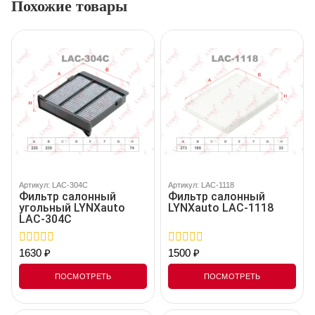
Похожие товары
Артикул: LAC-304C
Артикул: LAC-1118
Фильтр салонный
Фильтр салонный
угольный LYNXauto
LYNXauto LAC-1118
LAC-304C
1630
₽
1500
₽
0
0
out
out
of
of
ПОСМОТРЕТЬ
ПОСМОТРЕТЬ
5
5