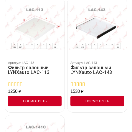
Артикул: LAC-113
Артикул: LAC-143
Фильтр салонный
Фильтр салонный
LYNXauto LAC-113
LYNXauto LAC-143
1250
₽
1530
₽
0
0
out
out
of
of
ПОСМОТРЕТЬ
ПОСМОТРЕТЬ
5
5