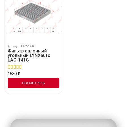
Артикул: LAC-141C
Фильтр салонный
угольный LYNXauto
LAC-141C
1580
₽
0
out
of
ПОСМОТРЕТЬ
5