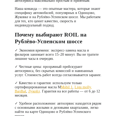
автосервиса максимально простым и приятным.
Наша команда — это опытные мастера, которые знают
специфику автомобилей, популярных в Одинцово,
Жуковке и на Рублёво-Успенском шоссе. Мы работаем
для тех, кто ценит качество, скорость и
индивидуальный подход.
Почему выбирают ROIL на
Рублёво-Успенском шоссе
✓
Экономия времени
: экспресс-замена масла и
фильтров занимает всего 15–20 минут. Вы не тратите
лишние часы в очередях.
✓
Честные цены
: прозрачный
прейскурант
автосервиса
, без скрытых комиссий и навязанных
услуг. Стоимость работ всегда согласовывается заранее.
✓
Качество и гарантия
: используем только
сертифицированные масла M
Mobil 1
,
Liqu molly,
Bardhal
,
Лукойл
. Гарантия на все работы — от 6 до 12
месяцев.
✓
Удобное расположение
: автосервис находится рядом
с основными жилыми и деловыми кварталами, легко
найти на карте Одинцово и Рублёво-Успенского
шоссе.