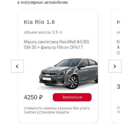
в популярных автомобилях
Kia Rio 1.6
Hyunda
объем масла 3,5 л
объем мас
Масло синтетика ReinWell A5/B5
Масло син
5W-30 + фильтр Filtron OP617
Armortech
OP617
3375 ₽
4250 ₽
Записаться
стоимость 
стоимость замены указана без учета
снятия уст
снятия установки защиты