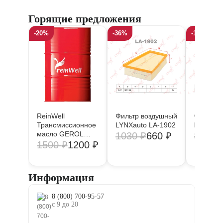
Горящие предложения
-20%
-36%
-18%
ReinWell
Фильтр воздушный
Фильтр 
Трансмиссионное
LYNXauto LA-1902
LYNXaut
масло GEROL
1030
₽
660
₽
850
₽
DSG DCT (1/20)
1500
₽
1200
₽
розлив 13136
Информация
8 (800) 700-95-57
с 9 до 20