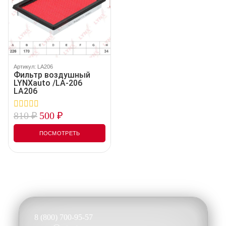
Артикул: LA206
Фильтр воздушный
LYNXauto /LA-206
LA206
810
₽
500
₽
0
out
of
ПОСМОТРЕТЬ
5
8 (800) 700-95-57