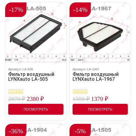
-17%
-14%
Артикул: LA-505
Артикул: LA-1967
Фильтр воздушный
Фильтр воздушный
LYNXauto LA-505
LYNXauto LA-1967
2870
₽
2380
₽
1590
₽
1370
₽
0
0
out
out
of
of
ПОСМОТРЕТЬ
ПОСМОТРЕТЬ
5
5
-36%
-5%