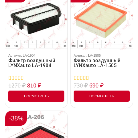
Артикул: LA-1904
Артикул: LA-1505
Фильтр воздушный
Фильтр воздушный
LYNXauto LA-1904
LYNXauto LA-1505
1270
₽
810
₽
730
₽
690
₽
0
0
out
out
of
of
ПОСМОТРЕТЬ
ПОСМОТРЕТЬ
5
5
-38%