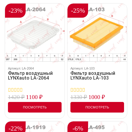
-23%
-25%
Артикул: LA-2064
Артикул: LA-103
Фильтр воздушный
Фильтр воздушный
LYNXauto LA-2064
LYNXauto LA-103
1420
₽
1100
₽
1330
₽
1000
₽
0
0
out
out
of
of
ПОСМОТРЕТЬ
ПОСМОТРЕТЬ
5
5
-22%
-6%