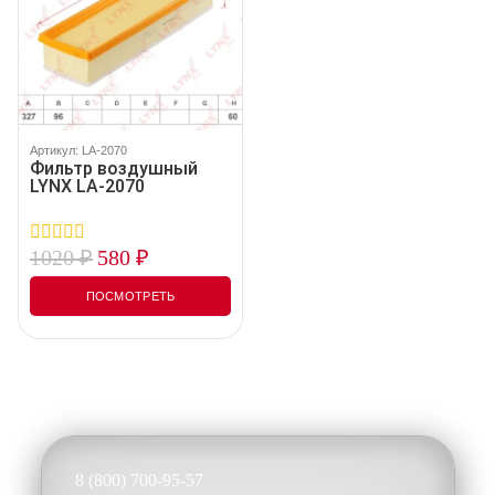
Артикул: LA-2070
Фильтр воздушный
LYNX LA-2070
1020
₽
580
₽
0
out
of
ПОСМОТРЕТЬ
5
8 (800) 700-95-57