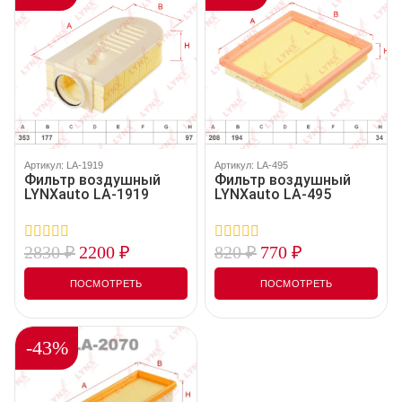
Артикул: LA-1919
Артикул: LA-495
Фильтр воздушный
Фильтр воздушный
LYNXauto LA-1919
LYNXauto LA-495
2830
₽
2200
₽
820
₽
770
₽
0
0
out
out
of
of
ПОСМОТРЕТЬ
ПОСМОТРЕТЬ
5
5
-43%