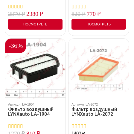
2870
₽
2380
₽
820
₽
770
₽
0
0
out
out
of
of
ПОСМОТРЕТЬ
ПОСМОТРЕТЬ
5
5
-36%
Артикул: LA-1904
Артикул: LA-2072
Фильтр воздушный
Фильтр воздушный
LYNXauto LA-1904
LYNXauto LA-2072
1270
₽
810
₽
1400
₽
0
0