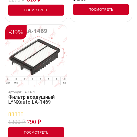
out
out
of
of
ПОСМОТРЕТЬ
ПОСМОТРЕТЬ
5
5
-39%
Артикул: LA-1469
Фильтр воздушный
LYNXauto LA-1469
1300
₽
790
₽
0
out
of
ПОСМОТРЕТЬ
5