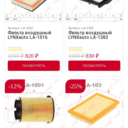
Артикул: LA-1016
Артикул: LA-1383
Фильтр воздушный
Фильтр воздушный
LYNXauto LA-1016
LYNXauto LA-1383
1050
₽
820
₽
1300
₽
830
₽
0
0
out
out
of
of
ПОСМОТРЕТЬ
ПОСМОТРЕТЬ
5
5
-12%
-25%