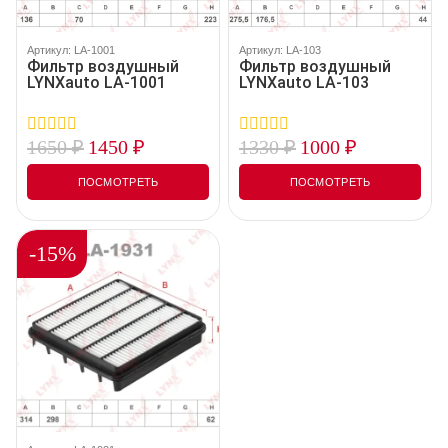
Артикул: LA-1001
Артикул: LA-103
Фильтр воздушный
Фильтр воздушный
LYNXauto LA-1001
LYNXauto LA-103
1650
₽
1450
₽
1330
₽
1000
₽
0
0
out
out
of
of
ПОСМОТРЕТЬ
ПОСМОТРЕТЬ
5
5
-15%